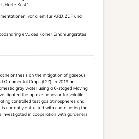
d „Harte Kost“.
kumentationen, vor allem für ARD, ZDF und
oodsharing e.V., des Kölner Ernährungsrates
bachelor thesis on the mitigation of gaseous
 and Ornamental Crops (IGZ). In 2019 he
domestic gray water using a 6-staged Moving
estigated the uptake behavior for volatile
ating controlled test gas atmospheres and
s currently entrusted with coordinating the
is investigated in cooperation with gardeners