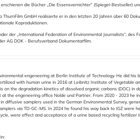
 erschienen die Bücher „Die Essensvernichter“ (Spiegel-Bestseller) un
ma ThurnFilm GmbH realisierte er in den letzten 20 Jahren über 60 Do
ationale Koproduktionen.
er der „International Federation of Environmental Journalists“, des F
d der AG DOK - Berufsverband Dokumentarfilm.
vironmental engeneering at Berlin Institute of Technology. He did his 
 fertilized with human urine in 2016 at Leibnitz Institute of Vegetable
is on the degradation kinetics of dissolved organic carbons (DOC) in 
t at the engeneering office Nolde und Partner. From 2020 - 2023 he inv
n diffusive samplers used in the German Environmental Survey, gener
samplers via TD-GC-MS. In 2024 he found his way back to IGZ were he i
ycle, were effect and acceptance of a urine based recycling fertilizer 
in: